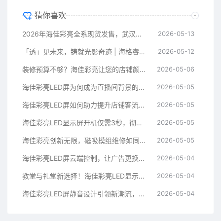
猜你喜欢
2026年海佳彩亮全系现货发售，武汉直发黄石鄂州，今日下单明日即可装配！
2026-05-13
「透」见未来，铸就光影奇迹 | 海格睿晶韵系列·硅基透明LED显示屏全新登场
2026-05-12
装修预算不够？海佳彩亮让您的店铺颜值逆袭，功能与美感兼备！
2026-05-06
海佳彩亮LED屏为何成为直播间背景的新宠？主播气色瞬间提升的秘密揭秘
2026-05-05
海佳彩亮LED屏如何助力提升店铺客流量，投资回报率翻倍！
2026-05-05
海佳彩亮LED显示屏开机仅需3秒，彻底告别漫长等待！
2026-05-05
海佳彩亮创新无限，磁吸模组维修如同搭积木般简单轻松！
2026-05-05
海佳彩亮LED屏云端控制，让广告更换随时随地成为可能
2026-05-04
教堂与礼堂新选择！海佳彩亮LED显示屏超宽视角助力信徒轻松看清经文
2026-05-04
海佳彩亮LED屏静音设计引领新潮流，教室环境完美无噪音干扰
2026-05-04