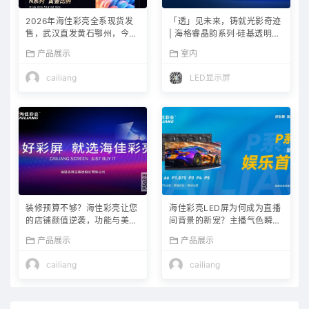
2026年海佳彩亮全系现货发
「透」见未来，铸就光影奇迹
售，武汉直发黄石鄂州，今日
| 海格睿晶韵系列·硅基透明LE
下单明日即可装配！
D显示屏全新登场
产品展示
室内
cailiang
LED显示屏
装修预算不够？海佳彩亮让您
海佳彩亮LED屏为何成为直播
的店铺颜值逆袭，功能与美感
间背景的新宠？主播气色瞬间
兼备！
提升的秘密揭秘
产品展示
产品展示
cailiang
cailiang