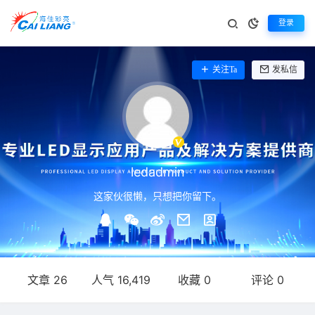
登录
关注Ta
发私信
ledadmin
这家伙很懒，只想把你留下。
文章 26
人气 16,419
收藏 0
评论 0