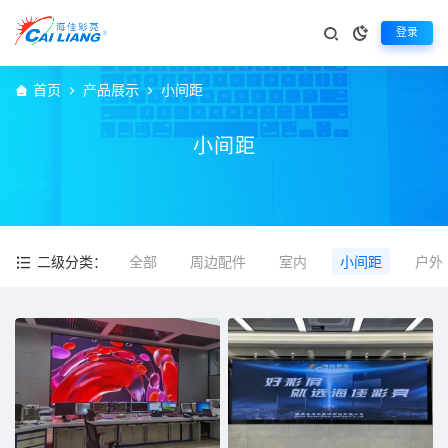
登录
首页
产品展示
小间距
小间距
二级分类：
全部
周边配件
室内
小间距
户外