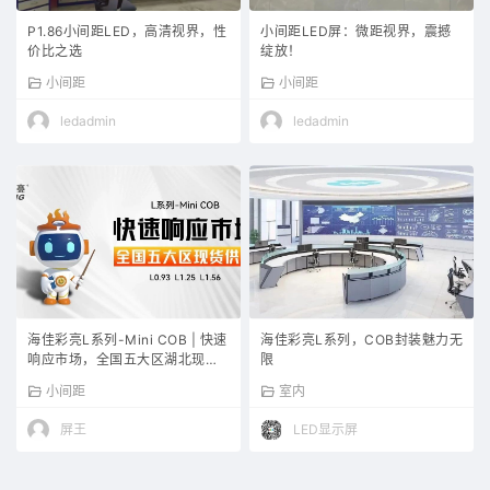
P1.86小间距LED，高清视界，性
小间距LED屏：微距视界，震撼
价比之选
绽放！
小间距
小间距
ledadmin
ledadmin
海佳彩亮L系列-Mini COB | 快速
海佳彩亮L系列，COB封装魅力无
响应市场，全国五大区湖北现货
限
供应
小间距
室内
屏王
LED显示屏