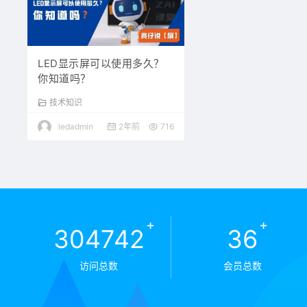
LED显示屏可以使用多久？
你知道吗？
技术知识
ledadmin
2年前
716
+
+
304742
36
访问总数
会员总数