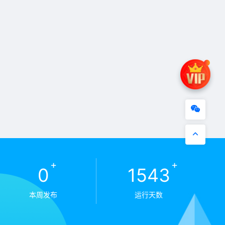
+
+
0
1543
本周发布
运行天数