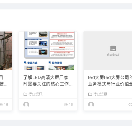
目
了解LED高清大屏厂家
led大屏led大屏公司
技
时需要关注的核心工作
业务模式与行业价值
内容与选型常识
面解析
行业资讯
行业资讯
16
16