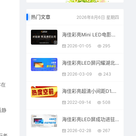
热门文章
2026年8月6日 星期四
海佳彩亮Mini LED电影屏正式登陆北美院线 年产能即将突破10万片
2026-01-05
295
海佳彩亮LED屏闪耀湖北学校，135㎡教室护眼显示新选择
2026-03-09
243
存在
海佳彩亮超清小间距D1.25/D1.53 热度飙升
2022-09-14
508
低静
海佳彩亮LED屏成功进驻湖北五州国际皇冠酒店，30㎡宴会厅呈现视觉盛宴新高度
2026-02-28
267
行老