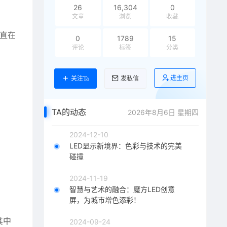
26
16,304
0
文章
浏览
收藏
一直在
0
1789
15
评论
标签
分类
进主页
关注Ta
发私信
TA的动态
2026年8月6日 星期四
2024-12-10
LED显示新境界：色彩与技术的完美
碰撞
2024-11-19
智慧与艺术的融合：魔方LED创意
屏，为城市增色添彩！
其中
2024-09-24