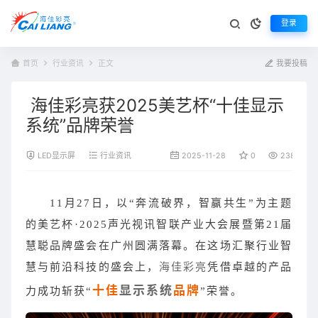
登录
首页
行业资讯
正文
我要投稿
海佳彩亮获2025美艺杯“十佳显示
系统”品牌荣誉
LED显示屏
行业资讯
2025-11-28
0
238
11月27日，以“奔流破界，智赢共生”为主题
的美艺杯·2025声光视讯智联产业大会展暨第21届
慧聪品牌盛会在广州圆满落幕。在这场汇聚行业智
慧与前沿科技的盛会上，
海佳彩亮
凭借卓越的产品
十佳
显示系统
品牌
力成功斩获“
”荣誉。