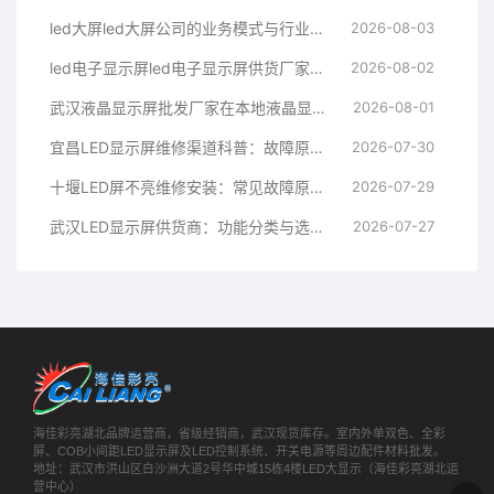
led大屏led大屏公司的业务模式与行业价值全面解析
2026-08-03
led电子显示屏led电子显示屏供货厂家：行业角色与技术服务
2026-08-02
武汉液晶显示屏批发厂家在本地液晶显示屏市场中的角色解析
2026-08-01
宜昌LED显示屏维修渠道科普：故障原理、检测方法与渠道知识
2026-07-30
十堰LED屏不亮维修安装：常见故障原因与处理思路
2026-07-29
武汉LED显示屏供货商：功能分类与选型要点解析
2026-07-27
海佳彩亮湖北品牌运营商，省级经销商，武汉现货库存。室内外单双色、全彩
屏、COB小间距LED显示屏及LED控制系统、开关电源等周边配件材料批发。
地址：武汉市洪山区白沙洲大道2号华中城15栋4楼LED大显示（海佳彩亮湖北运
营中心）