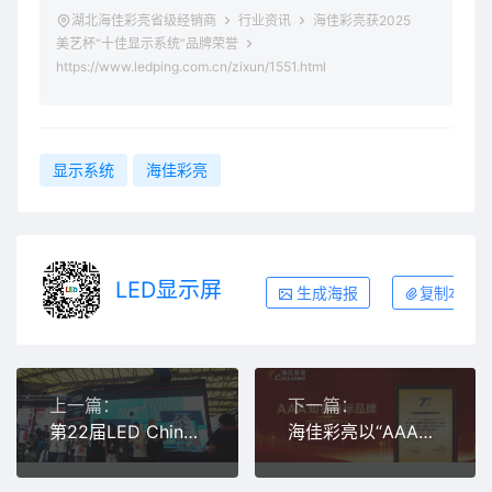
湖北海佳彩亮省级经销商
行业资讯
海佳彩亮获2025
美艺杯“十佳显示系统”品牌荣誉
https://www.ledping.com.cn/zixun/1551.html
显示系统
海佳彩亮
LED显示屏
生成海报
复制本文链
上一篇：
下一篇：
第22届LED China | 海佳彩亮有型有亮点，让全世界都看见！
海佳彩亮以“AAA知名商标品牌”践行高质量发展，权威品牌实力