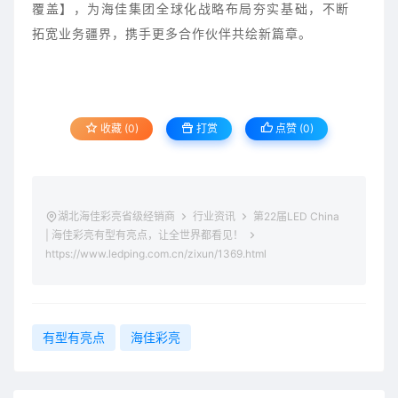
覆盖】，为海佳集团全球化战略布局夯实基础，不断
拓宽业务疆界，携手更多合作伙伴共绘新篇章。
收藏 (0)
打赏
点赞 (
0
)
湖北海佳彩亮省级经销商
行业资讯
第22届LED China
| 海佳彩亮有型有亮点，让全世界都看见！
https://www.ledping.com.cn/zixun/1369.html
有型有亮点
海佳彩亮