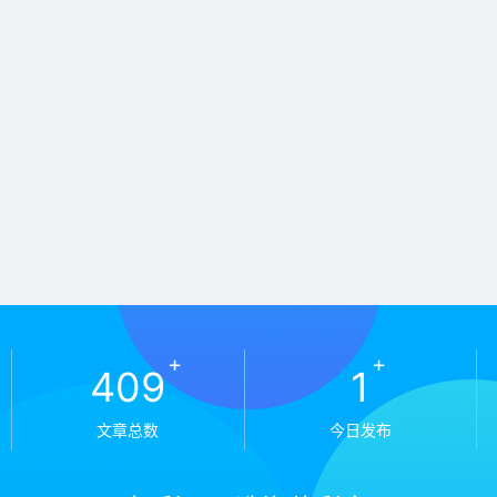
+
+
409
1
文章总数
今日发布