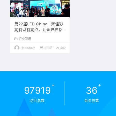
第22届LED China | 海佳彩
亮有型有亮点，让全世界都
看见！
行业资讯
ledadmin
2年前
482
+
+
97919
36
访问总数
会员总数