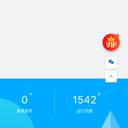
+
+
0
1542
本周发布
运行天数